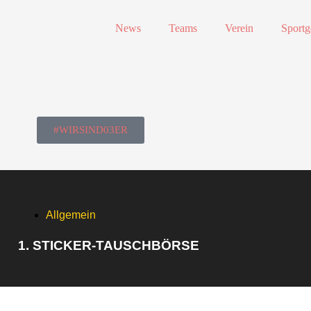
News
Teams
Verein
Sportg
#WIRSIND03ER
Allgemein
1. STICKER-TAUSCHBÖRSE