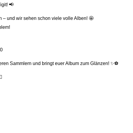
git! 📢
 – und wir sehen schon viele volle Alben! 🤩
blem!
90
nderen Sammlern und bringt euer Album zum Glänzen! ✨⚽️
🏻