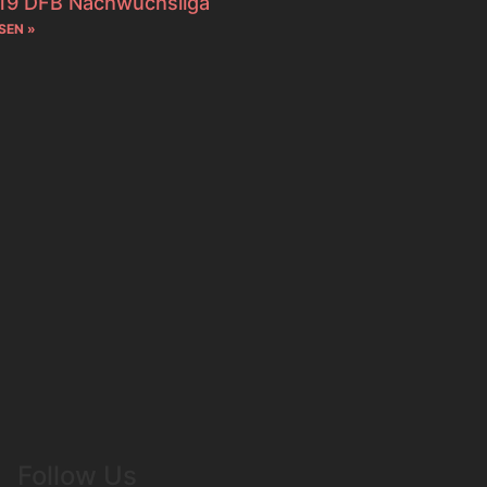
19 DFB Nachwuchsliga
SEN »
Follow Us