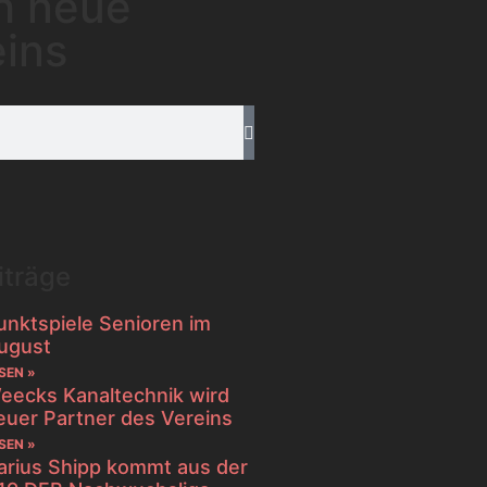
h neue
eins
iträge
unktspiele Senioren im
ugust
SEN »
eecks Kanaltechnik wird
euer Partner des Vereins
SEN »
arius Shipp kommt aus der