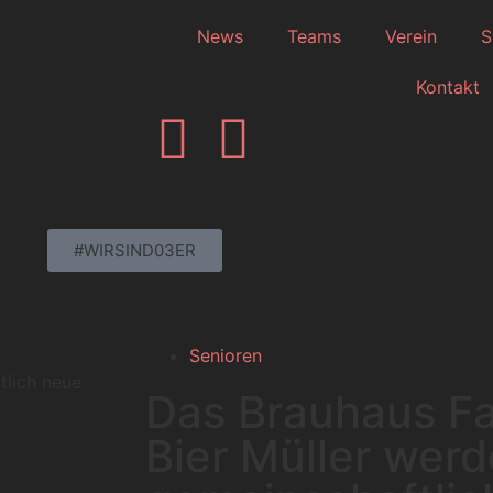
News
Teams
Verein
S
Kontakt
#WIRSIND03ER
Senioren
tlich neue
Das Brauhaus F
Bier Müller wer