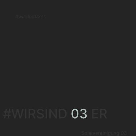
#wirsind03er
#WIRSIND
03
ER
Spielvereinigung 03