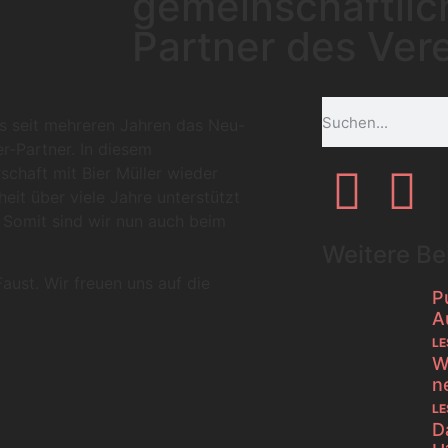
gemeinschaftlic
Partner des Ver
ts seit mehreren Jahren das Neu-
r-Partner. In diesem
chaft mit Bier Müller wieder
eit über viele Jahre unterstützt
. Somit sind wir nun auch beim
Weitere Be
aust. Wir freuen uns auf die
P
A
LE
W
n
LE
D