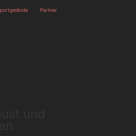
portgelände
Partner
aust und
den