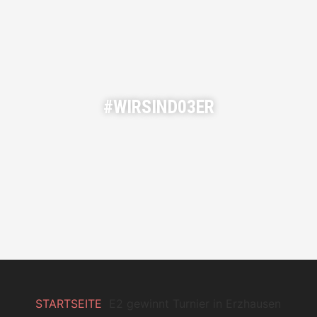
#WIRSIND03ER
STARTSEITE
E2 gewinnt Turnier in Erzhausen