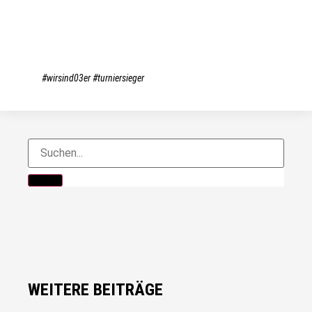
#wirsind03er #turniersieger
WEITERE BEITRÄGE