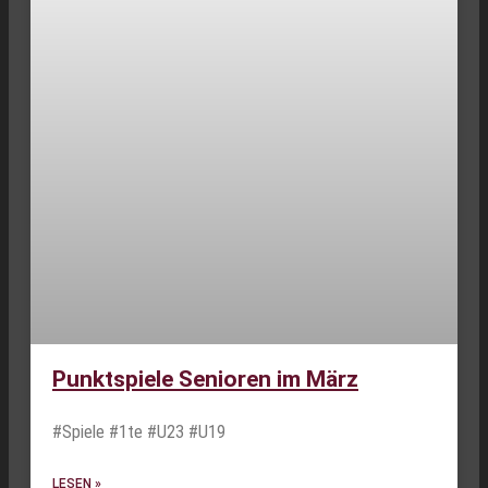
Punktspiele Senioren im März
#Spiele #1te #U23 #U19
LESEN »