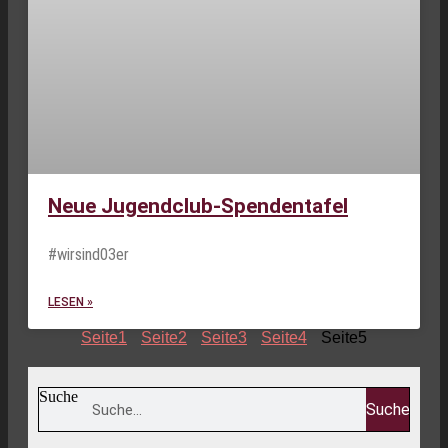
Neue Jugendclub-Spendentafel
#wirsind03er
LESEN »
Seite
1
Seite
2
Seite
3
Seite
4
Seite
5
Suche
Suche