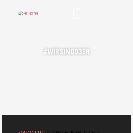
#WIRSIND03ER
STARTSEITE
U19 Hessen Pokal 3. Runde