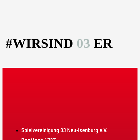
#WIRSIND
03
ER
Spielvereinigung 03 Neu-Isenburg e.V.